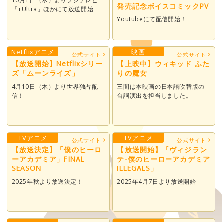
10月1日（水）よりフジテレビ
発売記念ボイスコミックPV
「+Ultra」ほかにて放送開始
Youtubeにて配信開始！
Netflixアニメ
映画
公式サイト
公式サイト
【放送開始】Netflixシリー
【上映中】ウィキッド ふた
ズ「ムーンライズ」
りの魔女
4月10日（木）より世界独占配
三間は本映画の日本語吹替版の
信！
台詞演出を担当しました。
TVアニメ
TVアニメ
公式サイト
公式サイト
【放送決定】「僕のヒーロ
【放送開始】「ヴィジラン
ーアカデミア」FINAL
テ-僕のヒーローアカデミア
SEASON
ILLEGALS」
2025年秋より放送決定！
2025年4月7日より放送開始